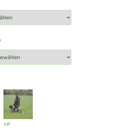
N
VJP