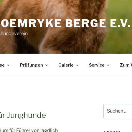
ROEMRYKE BERGE E.V
hundeverein
se
Prüfungen
Galerie
Service
Zum V
Suchen
ür Junghunde
nach:
urs für Führer von jagdlich