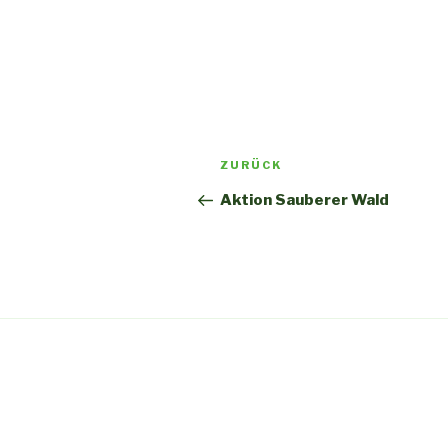
Beitragsnavigation
Vorheriger
ZURÜCK
Beitrag
Aktion Sauberer Wald