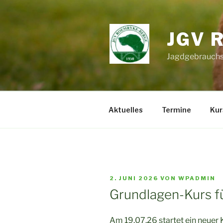
Zum
Inhalt
springen
JGV 
Jagdgebrauchs
Aktuelles
Termine
Kur
VERÖFFENTLICHT
2. JUNI 2026
VON
WPADMIN
AM
Grundlagen-Kurs f
Am 19.07.26 startet ein neuer K