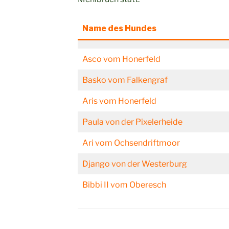
Name des Hundes
Asco vom Honerfeld
Basko vom Falkengraf
Aris vom Honerfeld
Paula von der Pixelerheide
Ari vom Ochsendriftmoor
Django von der Westerburg
Bibbi II vom Oberesch