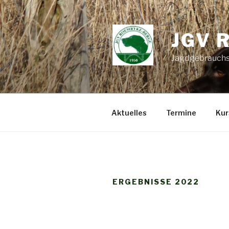
Zum
Inhalt
springen
JGV 
Jagdgebrauchs
Aktuelles
Termine
Kur
ERGEBNISSE 2022