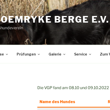
ROEMRYKE BERGE E.V
hundeverein
se
Prüfungen
Galerie
Service
Zum V
Die VGP fand am 08.10 und 09.10.2022 in
Name des Hundes