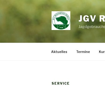
Zum
Inhalt
springen
JGV 
Jagdgebrauchs
Aktuelles
Termine
Kur
SERVICE