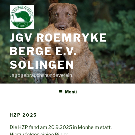
Zum
Inhalt
springen
JGV ROEMRYKE
BERGE E.V.
SOLINGEN
Jagdgebrauchshundeverein
Menü
HZP 2025
Die HZP fand am 20.9.2025 in Monheim statt.
Hierzu folgen einige Bilder.