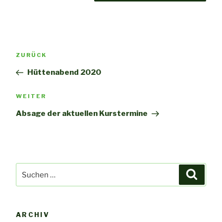
Beitragsnavigation
Vorheriger
ZURÜCK
Beitrag
Hüttenabend 2020
Nächster
WEITER
Beitrag
Absage der aktuellen Kurstermine
Suchen
Suche
nach:
ARCHIV