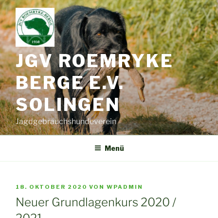
Zum
Inhalt
springen
JGV ROEMRYKE
BERGE E.V.
SOLINGEN
Jagdgebrauchshundeverein
Menü
VERÖFFENTLICHT
18. OKTOBER 2020
VON
WPADMIN
AM
Neuer Grundlagenkurs 2020 /